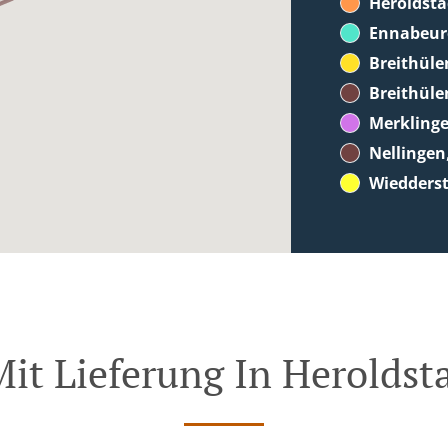
Heroldsta
Ennabeur
Breithüle
Breithüle
Merkling
Nellingen
Wiedderst
Mit Lieferung In Heroldst