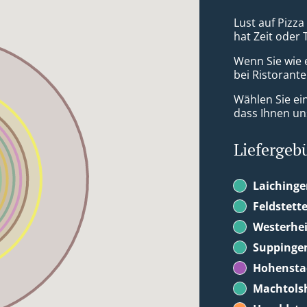
Lust auf Pizza
hat Zeit oder 
Wenn Sie wie 
bei Ristorante
Wählen Sie ei
dass Ihnen uns
Liefergeb
Laiching
Feldstett
Westerhe
Suppinge
Hohensta
Machtols